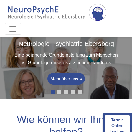
Main Navigation
e Psychiatrie Ebersberg
Neurologi
e Grundeinstellung zum Menschen
Eine bejahend
ge unseres ärztlichen Handelns
ist Grundla
Mehr über uns »
Wie können wir Ihnen
Termin
Online
helfen?
buchen